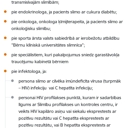
transmisī­vajām slimībām;
pie endokrinologa, ja pacients slimo ar cukura diabētu;
pie onkologa, onkologa ķīmijterapeita, ja pacients slimo ar
onkoloģisku slimību;
pie sporta ārsta valsts sabiedrībā ar ierobežotu atbildību
"Bērnu klīniskā universitātes slimnīca";
pie speciālistiem, kuri pakalpojumus sniedz garastāvokļa
traucējumu kabinetā bērniem
pie infektologa, ja:
persona slimo ar cilvēka imūndeficīta vīrusa (turpmāk
– HIV) infekciju vai C hepatīta infekciju;
personai HIV profilakses punktā, kuram ir sadarbības
līgums ar Slimību profilakses un kontroles centru, ir
veikts HIV kapilāro asiņu vai siekalu eksprestests ar
pozitīvu rezultātu vai C hepatīta eksprestests ar
pozitīvu rezultātu, vai B hepatīta eksprestests ar