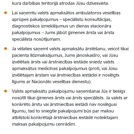
kura darbības teritorijā atrodas Jūsu dzīvesvieta.
Lai saņemtu valsts apmaksātos ambulatoros veselības
aprūpes pakalpojumus – speciālistu konsultācijas,
diagnostiskos izmeklējumus un dienas stacionāra
pakalpojumus – Jums jābūt ģimenes ārsta vai ārsta
speciālista nosūtījumam.
Ja vēlaties saņemt valsts apmaksātu ārstēšanu, veicot tikai
pacienta līdzmaksājumus, Jums jānoskaidro, vai Jūsu
izvēlētais ārsts vai ārstniecības iestāde sniedz valsts
apmaksātus medicīnas pakalpojumus (proti, vai Jūsu
izvēlētajam ārstam vai ārstniecības iestādei ir noslēgts
līgums ar Nacionālo veselības dienestu).
Valsts apmaksātu pakalpojumu saņemšanai Jūs ir tiesīgs
nosūtīt tikai ģimenes ārsts vai ārsts speciālists. Ja valsts ar
konkrēto ārstu vai ārstniecības iestādi nav noslēgusi
līgumu, tad to sniegtie pakalpojumi būs par maksu
atbilstoši konkrētajā ārstniecības iestādē noteiktajam
maksas pakalpojumu cenrādim.