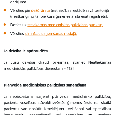
gadījumā.
Vērsties pie
dežūrārsta
ārstniecības iestādē savā teritorijā
(neatkarīgi no tā, pie kura ģimenes ārsta esat reģistrēts).
Doties uz
steidzamās medicīniskās palīdzības punktu;
Vērsties
slimnīcas uzņemšanas nodaļā.
Ja dzīvība ir apdraudēta
Ja Jūsu dzīvībai draud briesmas, zvaniet Neatliekamās
medicīniskās palīdzības dienestam – 113!
Plānveida medicīniskās palīdzības saņemšana
Ja nepieciešams saņemt plānveida medicīnisko palīdzību,
pacienta veselības stāvokli izvērtēs ģimenes ārsts (tai skaitā
pacientu var nosūtīt izmeklējumu veikšanai vai speciālistu
konsultāciju saņemšanai) vai speciālists un izsniegs