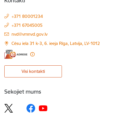
Kontakti
+371 80001234
+371 67045005
E-pasts:
nvd@vmnvd.gov.lv
Cēsu iela 31 k-3, 6. ieeja Rīga, Latvija, LV-1012
Visi kontakti
Sekojiet mums