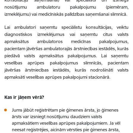
nosūtījumu ambulatoru pakalpojumu (piemēram,
izmeklējumu) vai medicīniskās palīdzības saņemšanai slimnīcā.
Lai ambulatori saņemtu speciālistu konsultācijas, veiktu
diagnostiskos izmeklējumus vai saņemtu citus valsts
apmaksātus ambulatoros medicīnas pakalpojumus,
pacientam jāvēršas ambulatorajās ārstniecības iestādēs, kurās
piedāvā valsts apmaksātus pakalpojumus. Lai saņemtu
veselības aprūpes pakalpojumus slimnīcās, pacientam
jāvēršas ārstniecības iestādēs, kurās nodrošināti valsts
apmaksāti veselības aprūpes pakalpojumi stacionārā.
Kas ir jāņem vērā?
Jums jābūt reģistrētam pie ģimenes ārsta, jo ģimenes
ārsts var izsniegt nosūtījumu daudziem valsts
apmaksātiem veselības aprūpes pakalpojumiem. Ja vēl
neesat reģistrējies, aicinām vērsties pie ģimenes ārsta,