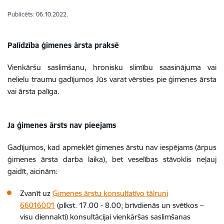
Publicēts: 06.10.2022.
Palīdzība ģimenes ārsta praksē
Vienkāršu saslimšanu, hronisku slimību saasinājuma vai
nelielu traumu gadījumos Jūs varat vērsties pie ģimenes ārsta
vai ārsta palīga.
Ja ģimenes ārsts nav pieejams
Gadījumos, kad apmeklēt ģimenes ārstu nav iespējams (ārpus
ģimenes ārsta darba laika), bet veselības stāvoklis neļauj
gaidīt, aicinām:
Zvanīt uz
Ģimenes ārstu konsultatīvo tālruni
66016001
(plkst. 17.00 - 8.00; brīvdienās un svētkos –
visu diennakti) konsultācijai vienkāršas saslimšanas