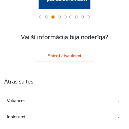
Vai šī informācija bija noderīga?
Sniegt atsauksmi
Kājene
Ātrās saites
Vakances
Iepirkumi