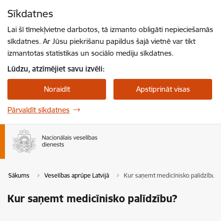
Pāriet uz lapas saturu
Sīkdatnes
Spied
lai meklētu
Enter
Lai šī tīmekļvietne darbotos, tā izmanto obligāti nepieciešamās
sīkdatnes. Ar Jūsu piekrišanu papildus šajā vietnē var tikt
izmantotas statistikas un sociālo mediju sīkdatnes.
Lūdzu, atzīmējiet savu izvēli:
Noraidīt
Apstiprināt visas
Pārvaldīt sīkdatnes
Sākums
Veselības aprūpe Latvijā
Kur saņemt medicīnisko palīdzību?
Kur saņemt medicīnisko palīdzību?