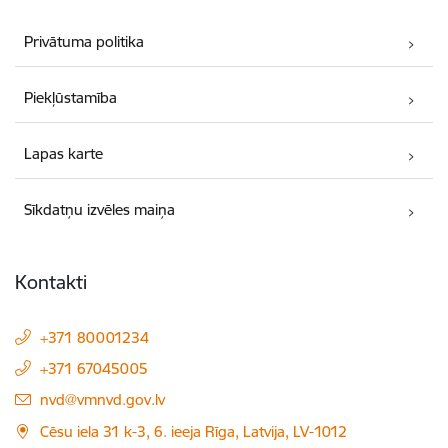
Privātuma politika
Piekļūstamība
Lapas karte
Sīkdatņu izvēles maiņa
Kontakti
+371 80001234
+371 67045005
E-pasts:
nvd@vmnvd.gov.lv
Cēsu iela 31 k-3, 6. ieeja Rīga, Latvija, LV-1012