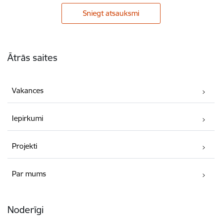
Sniegt atsauksmi
Kājene
Ātrās saites
Vakances
Iepirkumi
Projekti
Par mums
Noderīgi