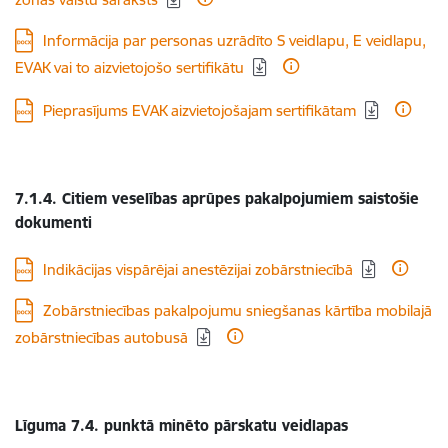
Lejupielādēt:
Informācija par personas uzrādīto S veidlapu, E veidlapu,
EVAK vai to aizvietojošo sertifikātu
Lejupielādēt:
Pieprasījums EVAK aizvietojošajam sertifikātam
7.1.4. Citiem
veselības aprūpes pakalpojumiem saistošie
dokumenti
Lejupielādēt:
Indikācijas vispārējai anestēzijai zobārstniecībā
Lejupielādēt:
Zobārstniecības pakalpojumu sniegšanas kārtība mobilajā
zobārstniecības autobusā
Līguma 7.4. punktā minēto pārskatu veidlapas