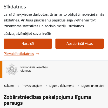
Pāriet uz lapas saturu
Sīkdatnes
Spied
lai meklētu
Enter
Lai šī tīmekļvietne darbotos, tā izmanto obligāti nepieciešamās
sīkdatnes. Ar Jūsu piekrišanu papildus šajā vietnē var tikt
izmantotas statistikas un sociālo mediju sīkdatnes.
Lūdzu, atzīmējiet savu izvēli:
Noraidīt
Apstiprināt visas
Pārvaldīt sīkdatnes
Sākums
Profesionāļiem
Līgumu dokumenti
Līgumi un to pieliku
Zobārstniecības pakalpojumu līguma
paraugs