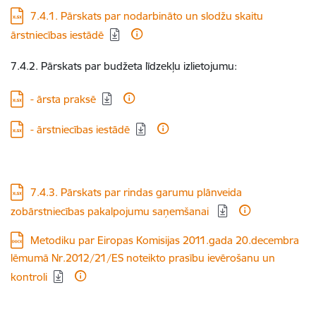
Lejupielādēt:
7.4.1. Pārskats par nodarbināto un slodžu skaitu
ārstniecības iestādē
7.4.2. Pārskats par budžeta līdzekļu izlietojumu:
Lejupielādēt:
- ārsta praksē
Lejupielādēt:
- ārstniecības iestādē
Lejupielādēt:
7.4.3. Pārskats par rindas garumu plānveida
zobārstniecības pakalpojumu saņemšanai
Lejupielādēt:
Metodiku par Eiropas Komisijas 2011.gada 20.decembra
lēmumā Nr.2012/21/ES noteikto prasību ievērošanu un
kontroli