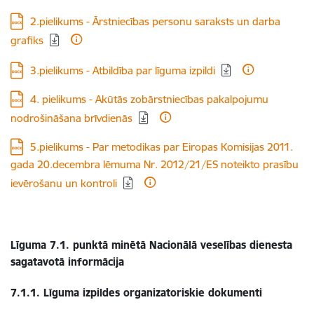
Lejupielādēt:
2.pielikums - Ārstniecības personu saraksts un darba
grafiks
Lejupielādēt:
3.pielikums - Atbildība par līguma izpildi
Lejupielādēt:
4. pielikums - Akūtās zobārstniecības pakalpojumu
nodrošināšana brīvdienās
Lejupielādēt:
5.pielikums - Par metodikas par Eiropas Komisijas 2011.
gada 20.decembra lēmuma Nr. 2012/21/ES noteikto prasību
ievērošanu un kontroli
Līguma 7.1. punktā minētā Nacionālā veselības dienesta
sagatavotā informācija
7.1.1. Līguma izpildes organizatoriskie dokumenti