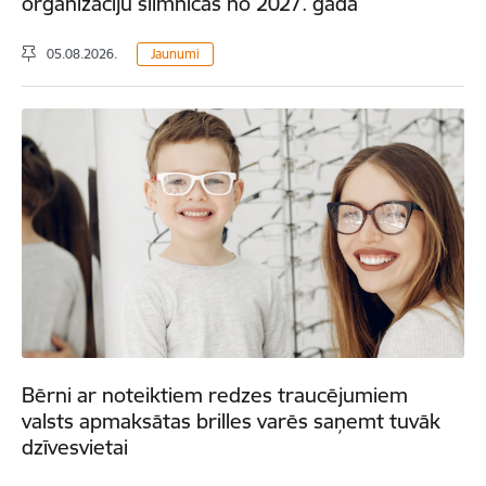
organizāciju slimnīcās no 2027. gada
05.08.2026.
Jaunumi
Bērni ar noteiktiem redzes traucējumiem
valsts apmaksātas brilles varēs saņemt tuvāk
dzīvesvietai