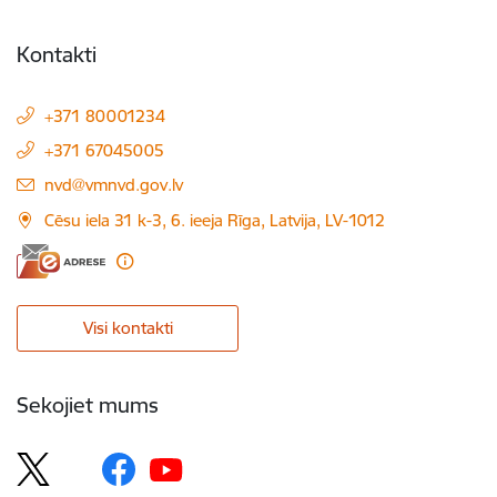
Kontakti
+371 80001234
+371 67045005
E-pasts:
nvd@vmnvd.gov.lv
Cēsu iela 31 k-3, 6. ieeja Rīga, Latvija, LV-1012
Visi kontakti
Sekojiet mums