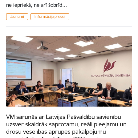
ne iepriekš, ne arī šobrīd…
Jaunumi
Informācija presei
VM sarunās ar Latvijas Pašvaldību savienību
uzsver skaidrāk saprotamu, reāli pieejamu un
drošu veselības aprūpes pakalpojumu