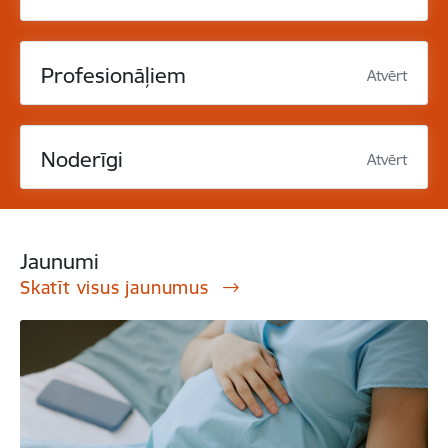
Profesionāļiem
Atvērt
Noderīgi
Atvērt
Jaunumi
Skatīt visus jaunumus