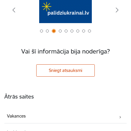
Vai šī informācija bija noderīga?
Sniegt atsauksmi
Kājene
Ātrās saites
Vakances