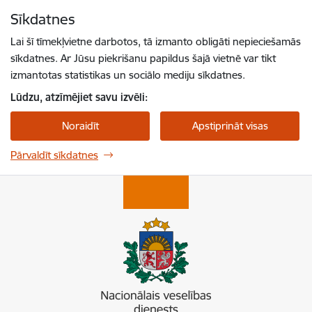
Pāriet uz lapas saturu
Sīkdatnes
Spied
lai meklētu
Enter
Lai šī tīmekļvietne darbotos, tā izmanto obligāti nepieciešamās
sīkdatnes. Ar Jūsu piekrišanu papildus šajā vietnē var tikt
izmantotas statistikas un sociālo mediju sīkdatnes.
Lūdzu, atzīmējiet savu izvēli:
Noraidīt
Apstiprināt visas
Pārvaldīt sīkdatnes
Nacionālais veselības dienests