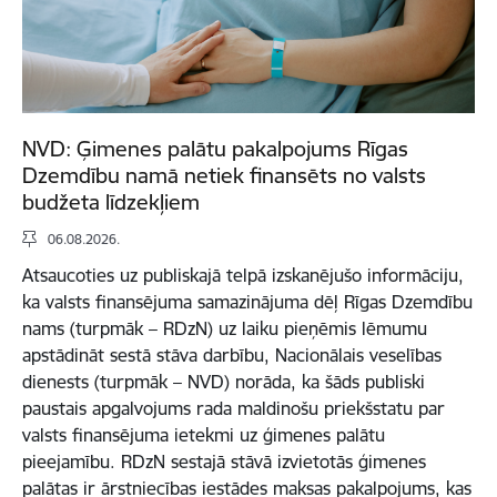
NVD: Ģimenes palātu pakalpojums Rīgas
Dzemdību namā netiek finansēts no valsts
budžeta līdzekļiem
06.08.2026.
Atsaucoties uz publiskajā telpā izskanējušo informāciju,
ka valsts finansējuma samazinājuma dēļ Rīgas Dzemdību
nams (turpmāk – RDzN) uz laiku pieņēmis lēmumu
apstādināt sestā stāva darbību, Nacionālais veselības
dienests (turpmāk – NVD) norāda, ka šāds publiski
paustais apgalvojums rada maldinošu priekšstatu par
valsts finansējuma ietekmi uz ģimenes palātu
pieejamību. RDzN sestajā stāvā izvietotās ģimenes
palātas ir ārstniecības iestādes maksas pakalpojums, kas