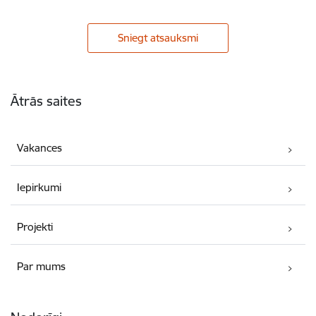
Sniegt atsauksmi
Kājene
Ātrās saites
Vakances
Iepirkumi
Projekti
Par mums