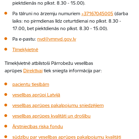
piektdienās no plkst. 8.30 - 15.00).
Pa tālruni no ārzemju numuriem
+37167045005
(darba
laiks: no pirmdienas līdz ceturtdienai no plkst. 8.30 -
17.00, bet piektdienās no plkst. 8.30 - 15.00).
Pa e-pastu:
nvd@vmnvd.gov.lv
Tīmekļvietnē
Tīmekļvietnē atbilstoši Pārrobežu veselības
aprūpes
Direktīvai
tiek sniegta informācija par:
pacientu tiesībām
veselības aprūpi Latvijā
veselības aprūpes pakalpojumu sniedzējiem
veselības aprūpes kvalitāti un drošību
Ārstniecības riska fondu
sūdzību par veselības aprūpes pakalpojumu kvalitāti