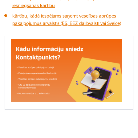
iesniegšanas kārtību
kārtību, kādā iespējams saņemt veselības aprūpes
pakalpojumus ārvalstīs (ES, EEZ dalībvalstī vai Šveicē)