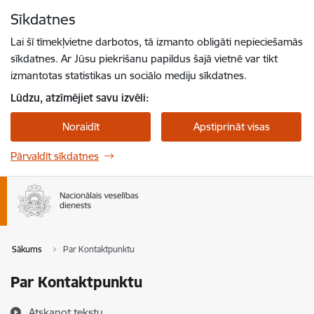
Pāriet uz lapas saturu
Sīkdatnes
Spied
lai meklētu
Enter
Lai šī tīmekļvietne darbotos, tā izmanto obligāti nepieciešamās
sīkdatnes. Ar Jūsu piekrišanu papildus šajā vietnē var tikt
izmantotas statistikas un sociālo mediju sīkdatnes.
Lūdzu, atzīmējiet savu izvēli:
Noraidīt
Apstiprināt visas
Pārvaldīt sīkdatnes
Sākums
Par Kontaktpunktu
Par Kontaktpunktu
Atskaņot tekstu