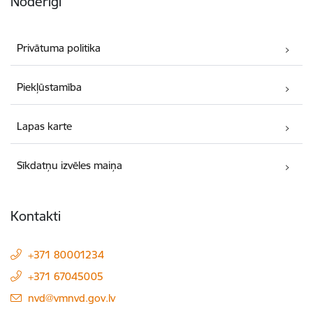
Noderīgi
Privātuma politika
Piekļūstamība
Lapas karte
Sīkdatņu izvēles maiņa
Kontakti
+371 80001234
+371 67045005
E-pasts:
nvd@vmnvd.gov.lv