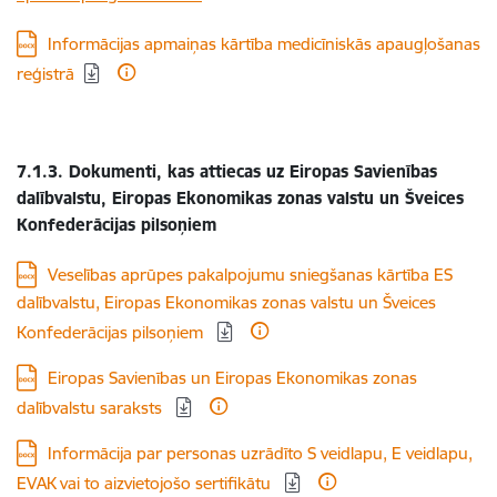
Lejupielādēt:
Informācijas apmaiņas kārtība medicīniskās apaugļošanas
reģistrā
7.1.3. Dokumenti, kas attiecas uz Eiropas Savienības
dalībvalstu, Eiropas Ekonomikas zonas valstu un Šveices
Konfederācijas pilsoņiem
Lejupielādēt:
Veselības aprūpes pakalpojumu sniegšanas kārtība ES
dalībvalstu, Eiropas Ekonomikas zonas valstu un Šveices
Konfederācijas pilsoņiem
Lejupielādēt:
Eiropas Savienības un Eiropas Ekonomikas zonas
dalībvalstu saraksts
Lejupielādēt:
Informācija par personas uzrādīto S veidlapu, E veidlapu,
EVAK vai to aizvietojošo sertifikātu