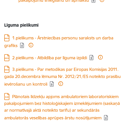
pakalpojumu sniegšanu un apmaksu
Līguma pielikumi
Lejupielādēt:
1.pielikums - Ārstniecības personu saraksts un darba
grafiks
Lejupielādēt:
2.pielikums - Atbildība par līguma izpildi
Lejupielādēt:
3.pielikums - Par metodikas par Eiropas Komisijas 2011.
gada 20.decembra lēmuma Nr. 2012/21/ES noteikto prasību
ievērošanu un kontroli
Plānotais līdzekļu apjoms ambulatoriem laboratoriskiem
pakalpojumiem bez histoloģiskajiem izmeklējumiem (saskaņā
ar normatīvajā aktā noteikto tarifu) ar sekundārās
ambulatorās veselības aprūpes ārstu nosūtījumiem