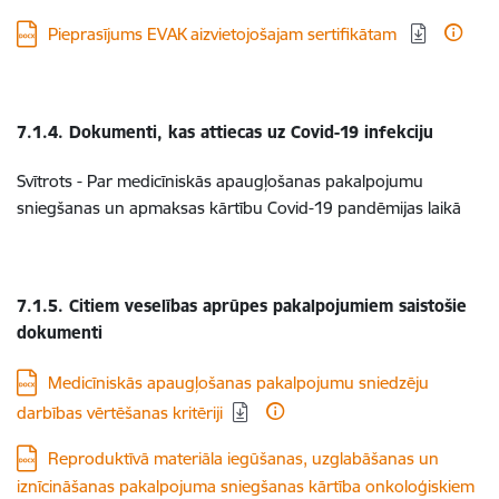
Lejupielādēt:
Pieprasījums EVAK aizvietojošajam sertifikātam
7.1.4. Dokumenti, kas attiecas uz Covid-19 infekciju
Svītrots - Par medicīniskās apaugļošanas pakalpojumu
sniegšanas un apmaksas kārtību Covid-19 pandēmijas laikā
7.1.5. Citiem
veselības aprūpes pakalpojumiem saistošie
dokumenti
Lejupielādēt:
Medicīniskās apaugļošanas pakalpojumu sniedzēju
darbības vērtēšanas kritēriji
Lejupielādēt:
Reproduktīvā materiāla iegūšanas, uzglabāšanas un
iznīcināšanas pakalpojuma sniegšanas kārtība onkoloģiskiem