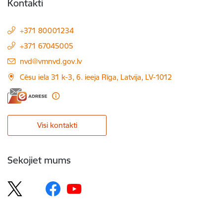
Kontakti
+371 80001234
+371 67045005
E-pasts:
nvd@vmnvd.gov.lv
Cēsu iela 31 k-3, 6. ieeja Rīga, Latvija, LV-1012
Visi kontakti
Sekojiet mums