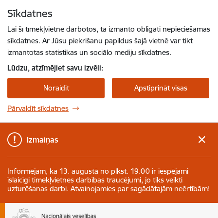
Pāriet uz lapas saturu
Sīkdatnes
Spied
lai meklētu
Enter
Lai šī tīmekļvietne darbotos, tā izmanto obligāti nepieciešamās
sīkdatnes. Ar Jūsu piekrišanu papildus šajā vietnē var tikt
izmantotas statistikas un sociālo mediju sīkdatnes.
Lūdzu, atzīmējiet savu izvēli:
Noraidīt
Apstiprināt visas
Pārvaldīt sīkdatnes
Izmaiņas
Informējam, ka 13. augustā no plkst. 19.00 ir iespējami
īslaicīgi tīmekļvietnes darbības traucējumi, jo tiks veikti
uzturēšanas darbi. Atvainojamies par sagādātajām neērtībām!