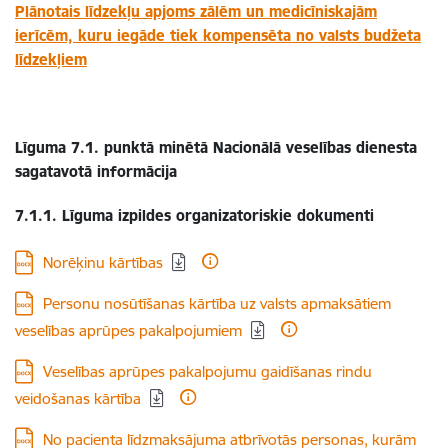
Plānotais līdzekļu apjoms zālēm un medicīniskajām
ierīcēm, kuru iegāde tiek kompensēta no valsts budžeta
līdzekļiem
Līguma 7.1. punktā minētā Nacionālā veselības dienesta
sagatavotā informācija
7.1.1. Līguma izpildes organizatoriskie dokumenti
Lejupielādēt:
Norēķinu kārtības
Lejupielādēt:
Personu nosūtīšanas kārtība uz valsts apmaksātiem
veselības aprūpes pakalpojumiem
Lejupielādēt:
Veselības aprūpes pakalpojumu gaidīšanas rindu
veidošanas kārtība
Lejupielādēt:
No pacienta līdzmaksājuma atbrīvotās personas, kurām