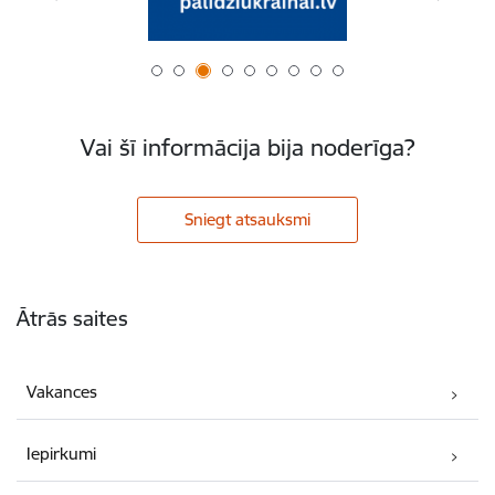
Vai šī informācija bija noderīga?
Sniegt atsauksmi
Kājene
Ātrās saites
Vakances
Iepirkumi